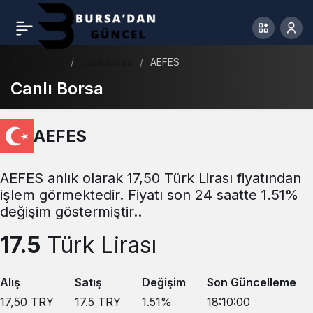
Haberler
Canlı Borsa
AEFES
Canlı Borsa
AEFES
AEFES anlık olarak 17,50 Türk Lirası fiyatından
işlem görmektedir. Fiyatı son 24 saatte 1.51%
değişim göstermiştir..
17.5
Türk Lirası
Alış
Satış
Değişim
Son Güncelleme
17,50
TRY
17.5
TRY
1.51
%
18:10:00