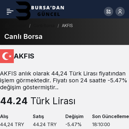
Haberler
Canlı Borsa
AKFIS
Canlı Borsa
AKFIS
AKFIS anlık olarak 44,24 Türk Lirası fiyatından
işlem görmektedir. Fiyatı son 24 saatte -5.47%
değişim göstermiştir..
44.24
Türk Lirası
Alış
Satış
Değişim
Son Güncelleme
44,24
TRY
44.24
TRY
-5.47
%
18:10:00