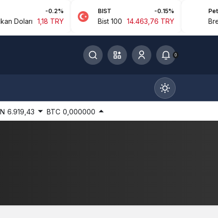
-0.2%
BIST
-0.15%
Petrol
Doları
1,18 TRY
Bist 100
14.463,76 TRY
Brent P
0
IN
6.919,43
BTC
0,000000
Gündüz Modu
Gündüz modunu seçin.
Gece Modu
Gece modunu seçin.