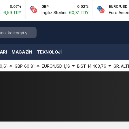
0.07%
GBP
0.02%
EURO/USD
59 TRY
İngiliz Sterlini
60,81 TRY
Euro Amerikan 
ARI
MAGAZIN
TEKNOLOJI
0,61
GBP
60,81
EURO/USD
1,18
BIST
14.463,76
GR. ALT