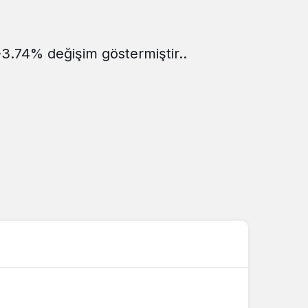
Sistem Modu
Sistem modunu seçin.
 -3.74% değişim göstermiştir..