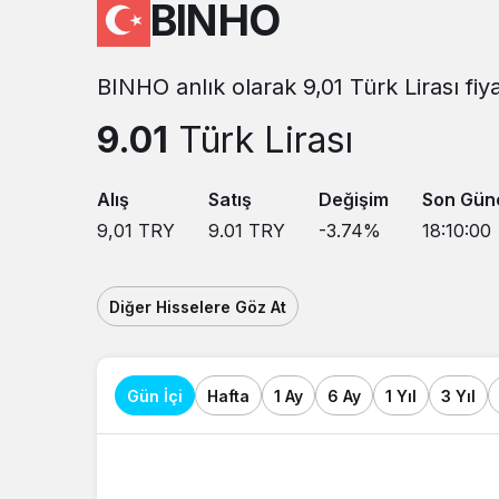
BINHO
BINHO anlık olarak 9,01 Türk Lirası fi
9.01
Türk Lirası
Alış
Satış
Değişim
Son Gün
9,01
TRY
9.01
TRY
-3.74
%
18:10:00
Diğer Hisselere Göz At
Gün İçi
Hafta
1 Ay
6 Ay
1 Yıl
3 Yıl