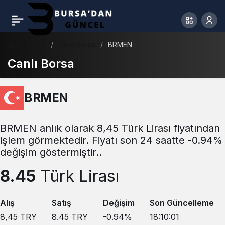
Haberler
Canlı Borsa
BRMEN
Canlı Borsa
BRMEN
BRMEN anlık olarak 8,45 Türk Lirası fiyatından
işlem görmektedir. Fiyatı son 24 saatte -0.94%
değişim göstermiştir..
8.45
Türk Lirası
Alış
Satış
Değişim
Son Güncelleme
8,45
TRY
8.45
TRY
-0.94
%
18:10:01