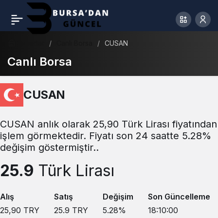
Haberler
Canlı Borsa
CUSAN
Canlı Borsa
CUSAN
CUSAN anlık olarak 25,90 Türk Lirası fiyatından
işlem görmektedir. Fiyatı son 24 saatte 5.28%
değişim göstermiştir..
25.9
Türk Lirası
Alış
Satış
Değişim
Son Güncelleme
25,90
TRY
25.9
TRY
5.28
%
18:10:00