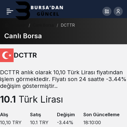
Haberler
Canlı Borsa
DCTTR
Canlı Borsa
DCTTR
DCTTR anlık olarak 10,10 Türk Lirası fiyatından
işlem görmektedir. Fiyatı son 24 saatte -3.44%
değişim göstermiştir..
10.1
Türk Lirası
Alış
Satış
Değişim
Son Güncelleme
10,10
TRY
10.1
TRY
-3.44
%
18:10:00