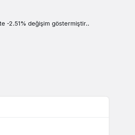
Sistem Modu
Sistem modunu seçin.
te -2.51% değişim göstermiştir..