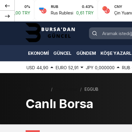
0%
RUB
0.43%
CNY
0,00 TRY
Rus Rublesi
0,61 TRY
Çin Yuanı
6,
EKONOMI
GÜNCEL
GÜNDEM
KÖŞE YAZARL
USD
44,90
EURO
52,91
JPY
0,000000
RUB
Haberler
Canlı Borsa
EGGUB
Canlı Borsa