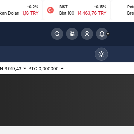
-0.2%
BIST
-0.15%
Petrol
oları
1,18 TRY
Bist 100
14.463,76 TRY
Brent Pe
0
IN
6.919,43
BTC
0,000000
Gündüz Modu
Gündüz modunu seçin.
Gece Modu
Gece modunu seçin.