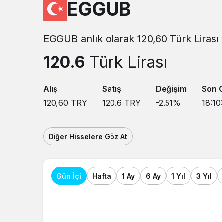
EGGUB
EGGUB anlık olarak 120,60 Türk Lirası 
120.6
Türk Lirası
Alış
Satış
Değişim
Son 
120,60
TRY
120.6
TRY
-2.51
%
18:10
Diğer Hisselere Göz At
Gün İçi
Hafta
1 Ay
6 Ay
1 Yıl
3 Yıl