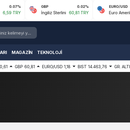
0.07%
GBP
0.02%
EURO/USD
59 TRY
İngiliz Sterlini
60,81 TRY
Euro Amerikan D
ARI
MAGAZIN
TEKNOLOJI
0,61
GBP
60,81
EURO/USD
1,18
BIST
14.463,76
GR. ALT