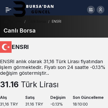
Haberler
Canlı Borsa
ENSRI
Canlı Borsa
ENSRI
ENSRI anlık olarak 31,16 Türk Lirası fiyatından
işlem görmektedir. Fiyatı son 24 saatte -0.13%
değişim göstermiştir..
31.16
Türk Lirası
Alış
Satış
Değişim
Son Güncelleme
31,16
TRY
31.16
TRY
-0.13
%
18:10:00