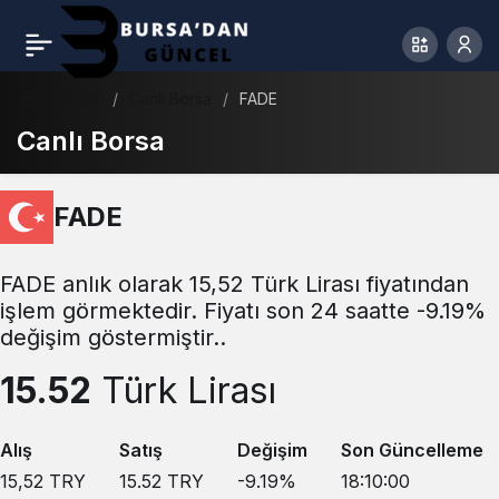
Haberler
Canlı Borsa
FADE
Canlı Borsa
FADE
FADE anlık olarak 15,52 Türk Lirası fiyatından
işlem görmektedir. Fiyatı son 24 saatte -9.19%
değişim göstermiştir..
15.52
Türk Lirası
Alış
Satış
Değişim
Son Güncelleme
15,52
TRY
15.52
TRY
-9.19
%
18:10:00