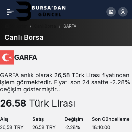
Haberler
Canlı Borsa
GARFA
Canlı Borsa
GARFA
GARFA anlık olarak 26,58 Türk Lirası fiyatından
işlem görmektedir. Fiyatı son 24 saatte -2.28%
değişim göstermiştir..
26.58
Türk Lirası
Alış
Satış
Değişim
Son Güncelleme
26,58
TRY
26.58
TRY
-2.28
%
18:10:00