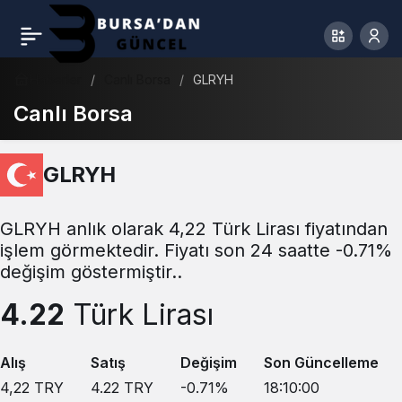
Haberler
Canlı Borsa
GLRYH
Canlı Borsa
GLRYH
GLRYH anlık olarak 4,22 Türk Lirası fiyatından
işlem görmektedir. Fiyatı son 24 saatte -0.71%
değişim göstermiştir..
4.22
Türk Lirası
Alış
Satış
Değişim
Son Güncelleme
4,22
TRY
4.22
TRY
-0.71
%
18:10:00