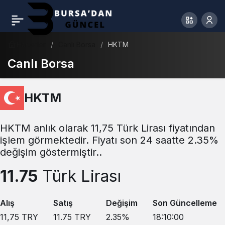
Haberler
Canlı Borsa
HKTM
Canlı Borsa
HKTM
HKTM anlık olarak 11,75 Türk Lirası fiyatından
işlem görmektedir. Fiyatı son 24 saatte 2.35%
değişim göstermiştir..
11.75
Türk Lirası
Alış
Satış
Değişim
Son Güncelleme
11,75
TRY
11.75
TRY
2.35
%
18:10:00