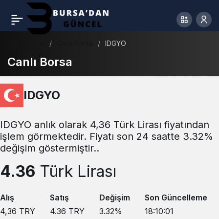
Haberler
Canlı Borsa
IDGYO
Canlı Borsa
IDGYO
IDGYO anlık olarak 4,36 Türk Lirası fiyatından
işlem görmektedir. Fiyatı son 24 saatte 3.32%
değişim göstermiştir..
4.36
Türk Lirası
Alış
Satış
Değişim
Son Güncelleme
4,36
TRY
4.36
TRY
3.32
%
18:10:01