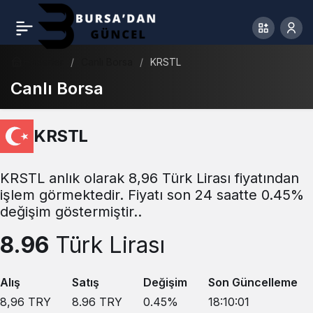
Haberler
Canlı Borsa
KRSTL
Canlı Borsa
KRSTL
KRSTL anlık olarak 8,96 Türk Lirası fiyatından
işlem görmektedir. Fiyatı son 24 saatte 0.45%
değişim göstermiştir..
8.96
Türk Lirası
Alış
Satış
Değişim
Son Güncelleme
8,96
TRY
8.96
TRY
0.45
%
18:10:01