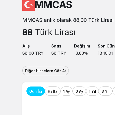
MMCAS
MMCAS anlık olarak 88,00 Türk Lirası 
88
Türk Lirası
Alış
Satış
Değişim
Son Gün
88,00
TRY
88
TRY
-3.83
%
18:10:01
Diğer Hisselere Göz At
Gün İçi
Hafta
1 Ay
6 Ay
1 Yıl
3 Yıl