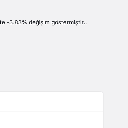
Sistem Modu
Sistem modunu seçin.
te -3.83% değişim göstermiştir..