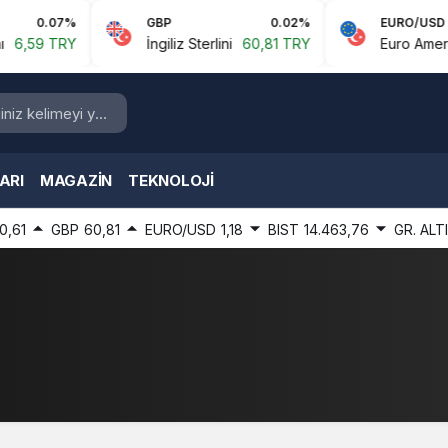
0.07%
GBP
0.02%
EURO/USD
59 TRY
İngiliz Sterlini
60,81 TRY
Euro Amerikan 
ARI
MAGAZIN
TEKNOLOJI
0,61
GBP
60,81
EURO/USD
1,18
BIST
14.463,76
GR. ALT