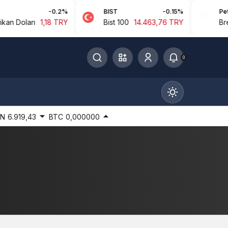
-0.2%
BIST
-0.15%
Petrol
Doları
1,18 TRY
Bist 100
14.463,76 TRY
Brent P
0
IN
6.919,43
BTC
0,000000
Gündüz Modu
Gündüz modunu seçin.
Gece Modu
Gece modunu seçin.