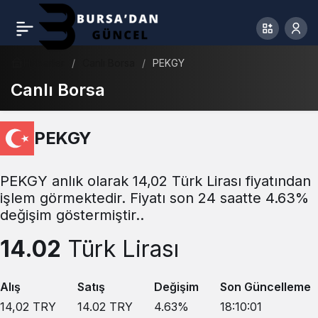
Haberler
Canlı Borsa
PEKGY
Canlı Borsa
PEKGY
PEKGY anlık olarak 14,02 Türk Lirası fiyatından
işlem görmektedir. Fiyatı son 24 saatte 4.63%
değişim göstermiştir..
14.02
Türk Lirası
Alış
Satış
Değişim
Son Güncelleme
14,02
TRY
14.02
TRY
4.63
%
18:10:01