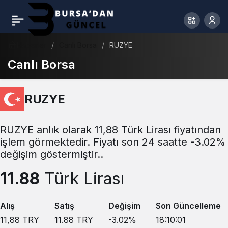
Haberler
Canlı Borsa
RUZYE
Canlı Borsa
RUZYE
RUZYE anlık olarak 11,88 Türk Lirası fiyatından
işlem görmektedir. Fiyatı son 24 saatte -3.02%
değişim göstermiştir..
11.88
Türk Lirası
Alış
Satış
Değişim
Son Güncelleme
11,88
TRY
11.88
TRY
-3.02
%
18:10:01