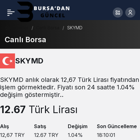
Haberler
Canlı Borsa
SKYMD
Canlı Borsa
SKYMD
SKYMD anlık olarak 12,67 Türk Lirası fiyatından
işlem görmektedir. Fiyatı son 24 saatte 1.04%
değişim göstermiştir..
12.67
Türk Lirası
Alış
Satış
Değişim
Son Güncelleme
12,67
TRY
12.67
TRY
1.04
%
18:10:01