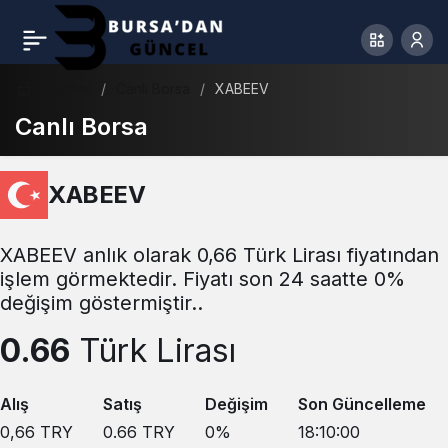
Haberler
Canlı Borsa
XABEEV
Canlı Borsa
XABEEV
XABEEV anlık olarak 0,66 Türk Lirası fiyatından
işlem görmektedir. Fiyatı son 24 saatte 0%
değişim göstermiştir..
0.66
Türk Lirası
Alış
Satış
Değişim
Son Güncelleme
0,66
TRY
0.66
TRY
0
%
18:10:00