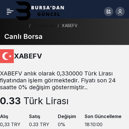
Haberler
Canlı Borsa
XABEFV
Canlı Borsa
XABEFV
XABEFV anlık olarak 0,330000 Türk Lirası
fiyatından işlem görmektedir. Fiyatı son 24
saatte 0% değişim göstermiştir..
0.33
Türk Lirası
Alış
Satış
Değişim
Son Güncelleme
0,33
TRY
0.33
TRY
0
%
18:10:00