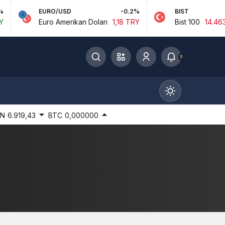
EURO/USD
-0.2%
BIST
-0
Euro Amerikan Doları
1,18 TRY
Bist 100
14.463,76
0
IN
6.919,43
BTC
0,000000
Gündüz Modu
Gündüz modunu seçin.
Gece Modu
Gece modunu seçin.