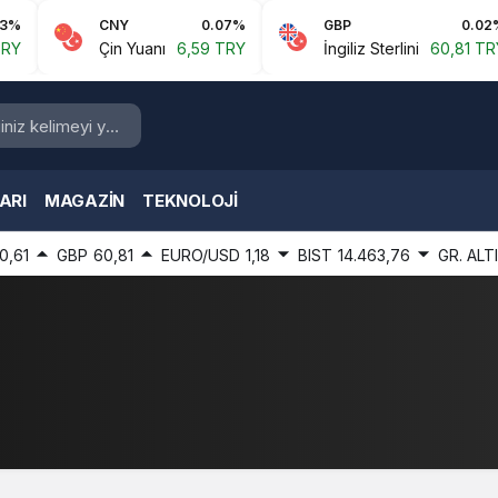
CNY
0.07%
GBP
0.02%
Çin Yuanı
6,59 TRY
İngiliz Sterlini
60,81 TRY
ARI
MAGAZIN
TEKNOLOJI
0,61
GBP
60,81
EURO/USD
1,18
BIST
14.463,76
GR. ALT