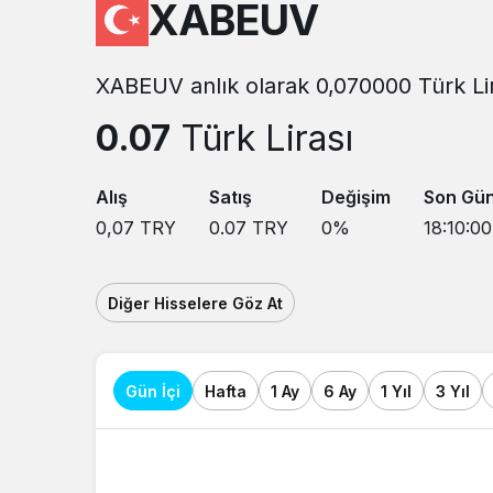
XABEUV
XABEUV anlık olarak 0,070000 Türk Lira
0.07
Türk Lirası
Alış
Satış
Değişim
Son Gü
0,07
TRY
0.07
TRY
0
%
18:10:00
Diğer Hisselere Göz At
Gün İçi
Hafta
1 Ay
6 Ay
1 Yıl
3 Yıl