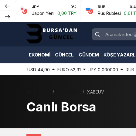
%
JPY
0%
RUB
0.43%
Y
Japon Yeni
0,00 TRY
Rus Rublesi
0,61 TRY
EKONOMI
GÜNCEL
GÜNDEM
KÖŞE YAZARL
USD
44,90
EURO
52,91
JPY
0,000000
RUB
Haberler
Canlı Borsa
XABEUV
Canlı Borsa