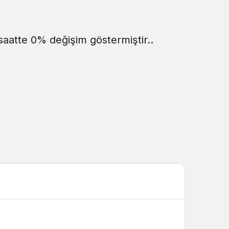
Sistem Modu
Sistem modunu seçin.
saatte 0% değişim göstermiştir..