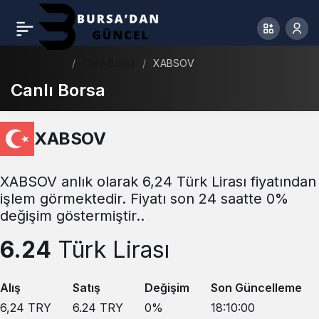
Haberler
Canlı Borsa
XABSOV
Canlı Borsa
XABSOV
XABSOV anlık olarak 6,24 Türk Lirası fiyatından
işlem görmektedir. Fiyatı son 24 saatte 0%
değişim göstermiştir..
6.24
Türk Lirası
Alış
Satış
Değişim
Son Güncelleme
6,24
TRY
6.24
TRY
0
%
18:10:00