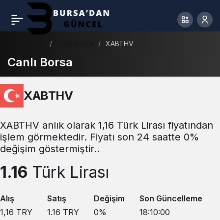
Haberler
Canlı Borsa
XABTHV
Canlı Borsa
XABTHV
XABTHV anlık olarak 1,16 Türk Lirası fiyatından
işlem görmektedir. Fiyatı son 24 saatte 0%
değişim göstermiştir..
1.16
Türk Lirası
Alış
Satış
Değişim
Son Güncelleme
1,16
TRY
1.16
TRY
0
%
18:10:00