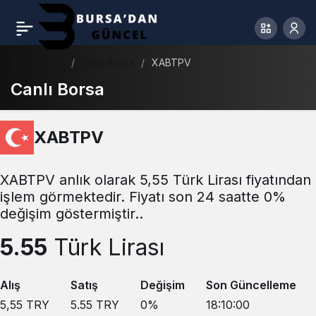
Haberler
Canlı Borsa
XABTPV
Canlı Borsa
XABTPV
XABTPV anlık olarak 5,55 Türk Lirası fiyatından
işlem görmektedir. Fiyatı son 24 saatte 0%
değişim göstermiştir..
5.55
Türk Lirası
Alış
Satış
Değişim
Son Güncelleme
5,55
TRY
5.55
TRY
0
%
18:10:00