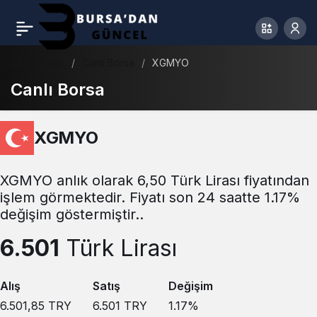
Haberler
Canlı Borsa
XGMYO
Canlı Borsa
XGMYO
XGMYO anlık olarak 6,50 Türk Lirası fiyatından
işlem görmektedir. Fiyatı son 24 saatte 1.17%
değişim göstermiştir..
6.501
Türk Lirası
Alış
Satış
Değişim
6.501,85
TRY
6.501
TRY
1.17
%