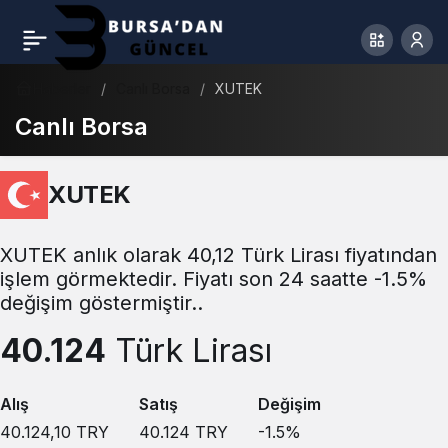
Haberler
Canlı Borsa
XUTEK
Canlı Borsa
XUTEK
XUTEK anlık olarak 40,12 Türk Lirası fiyatından
işlem görmektedir. Fiyatı son 24 saatte -1.5%
değişim göstermiştir..
40.124
Türk Lirası
Alış
Satış
Değişim
40.124,10
TRY
40.124
TRY
-1.5
%