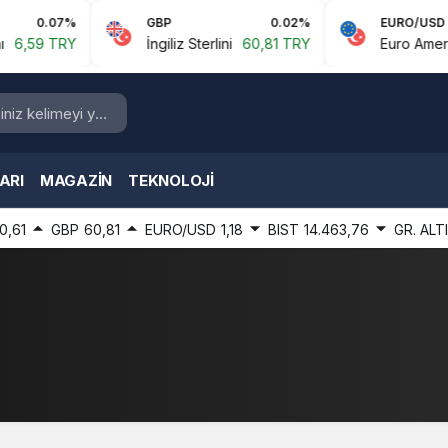
0.07%
GBP
0.02%
EURO/USD
59 TRY
İngiliz Sterlini
60,81 TRY
Euro Amerikan 
ARI
MAGAZIN
TEKNOLOJI
0,61
GBP
60,81
EURO/USD
1,18
BIST
14.463,76
GR. ALT