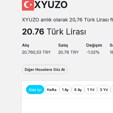
XYUZO
XYUZO anlık olarak 20,76 Türk Lirası f
20.76
Türk Lirası
Alış
Satış
Değişim
S
20.760,53
TRY
20.76
TRY
-1.02
%
1
Diğer Hisselere Göz At
Gün İçi
Hafta
1 Ay
6 Ay
1 Yıl
3 Yıl