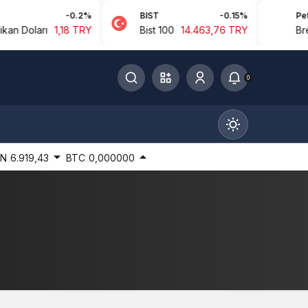
-0.2%
BIST
-0.15%
Petrol
Doları
1,18 TRY
Bist 100
14.463,76 TRY
Brent P
0
IN
6.919,43
BTC
0,000000
Gündüz Modu
Gündüz modunu seçin.
Gece Modu
Gece modunu seçin.