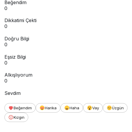
Beğendim
0
Dikkatimi Çekti
0
Doğru Bilgi
0
Eşsiz Bilgi
0
Alkışlıyorum
0
Sevdim
Beğendim
Harika
Haha
Vay
Üzgün
Kızgın