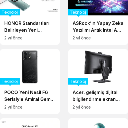
Bilgisayarlarını
Duyurdu
Teknoloji
Teknoloji
HONOR Standartları
ASRock’ın Yapay Zeka
Belirleyen Yeni
Yazılımı Artık Intel ARC
HONOR X9b Modelini
Ekran Kartlarını
2 yıl önce
2 yıl önce
Tanıttı
Destekliyor
Teknoloji
Teknoloji
POCO Yeni Nesil F6
Acer, gelişmiş dijital
Serisiyle Amiral Gemisi
bilgilendirme ekran
Pazarında Çığır Açıyor
çözümleri için yeni
2 yıl önce
2 yıl önce
Chromebox Mini
CXM1’i tanıttı