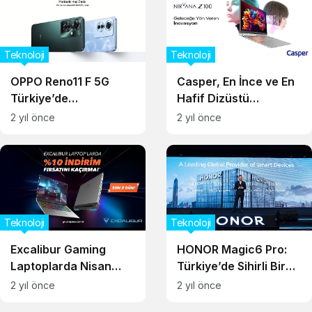
Teknoloji
Teknoloji
OPPO Reno11 F 5G
Casper, En İnce ve En
Türkiye’de
Hafif Dizüstü
kullanıcılarla buluştu
Bilgisayarı Nirvana
2 yıl önce
2 yıl önce
Z100’ü Satışa Sundu!
Teknoloji
Teknoloji
Excalibur Gaming
HONOR Magic6 Pro:
Laptoplarda Nisan
Türkiye’de Sihirli Bir
Ayına Özel %10
Deneyim Zamanı!
2 yıl önce
2 yıl önce
İndirim Fırsatı