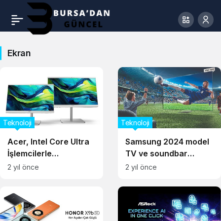
Ekran
Teknoloji
Teknoloji
Acer, Intel Core Ultra
Samsung 2024 model
İşlemcilerle
TV ve soundbar
Güçlendirilen İlk
serilerini tanıttı
2 yıl önce
2 yıl önce
Yapay Zekalı Hepsi Bir
Arada Bilgisayarları
Aspire C Serisi
Masaüstü