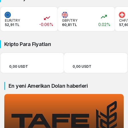
EUR/TRY
GBP/TRY
CHF/
-0.06%
0.02%
52,91 TL
60,81 TL
57,6
Kripto Para Fiyatları
0,00 USDT
0,00 USDT
En yeni Amerikan Doları haberleri