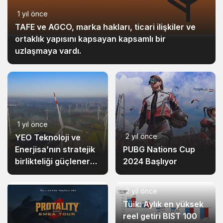
1 yıl önce
TAFE ve AGCO, marka hakları, ticari ilişkiler ve
ortaklık yapısını kapsayan kapsamlı bir
uzlaşmaya vardı.
1 yıl önce
2 yıl önce
YEO Teknoloji ve
Enerjisa’nın stratejik
PUBG Nations Cup
birlikteliği güçlenerek
2024 Başlıyor
büyüyor
2 yıl önce
Tüik: Aylık en yüksek
reel getiri BIST 100