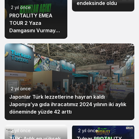
endeksinde oldu
2 yıl önce
PROTALITY EMEA
TOUR 2 Yaza
Damgasını Vurmaya
Geliyor!
2 yıl önce
Japonlar Türk lezzetlerine hayran kaldı
Japonya’ya gıda ihracatımız 2024 yılının iki aylık
döneminde yüzde 42 arttı
2 yıl önce
2 yıl önce
TÜİK: Aylık en yüksek
Tulpar PROTALITY