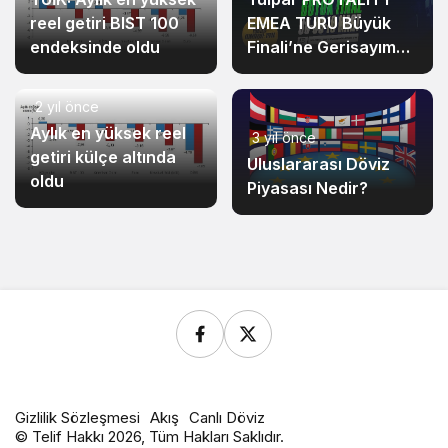
reel getiri BIST 100
EMEA TURU Büyük
endeksinde oldu
Finali’ne Gerisayım
Başladı!
2 yıl önce
Aylık en yüksek reel
3 yıl önce
getiri külçe altında
Uluslararası Döviz
oldu
Piyasası Nedir?
Gizlilik Sözleşmesi
Akış
Canlı Döviz
© Telif Hakkı 2026, Tüm Hakları Saklıdır.