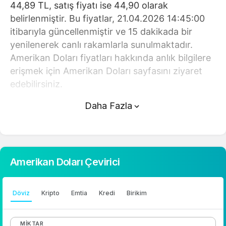
44,89 TL, satış fiyatı ise 44,90 olarak
belirlenmiştir. Bu fiyatlar, 21.04.2026 14:45:00
itibarıyla güncellenmiştir ve 15 dakikada bir
yenilenerek canlı rakamlarla sunulmaktadır.
Amerikan Doları fiyatları hakkında anlık bilgilere
erişmek için Amerikan Doları sayfasını ziyaret
edebilirsiniz.
Daha Fazla
Amerikan Doları (TL) fiyatı bugün düştü.
Amerikan Doları anlık olarak 44,90 TL fiyatından
işlem görmektedir ve 24 saatlik yaklaşık işlem
hacmi 0. Fiyatı son 24 saatte 0,070000 değişim
Amerikan Doları Çevirici
göstermiştir..
Amerikan Doları hesaplama işlemleri için,
Döviz
Kripto
Emtia
Kredi
Birikim
sayfanın üstünde yer alan çevirici aracını
kullanarak mevcut fiyatlar üzerinden hızlı ve
MIKTAR