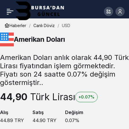
Haberler
Canlı Döviz
USD
Amerikan Doları
Amerikan Doları anlık olarak 44,90 Türk
Lirası fiyatından işlem görmektedir.
Fiyatı son 24 saatte 0.07% değişim
göstermiştir..
44,90
Türk Lirası
+0.07%
Alış
Satış
Değişim
44.89
TRY
44.90
TRY
0.07
%