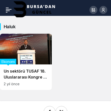
Haluk
Ekonomi
Un sektörü TUSAF 18.
Uluslararası Kongre ve
Sergisi’nde buluştu:
2 yıl önce
“10 yıldır dünya un
ihracatı lideriyiz!”