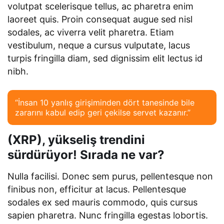
volutpat scelerisque tellus, ac pharetra enim
laoreet quis. Proin consequat augue sed nisl
sodales, ac viverra velit pharetra. Etiam
vestibulum, neque a cursus vulputate, lacus
turpis fringilla diam, sed dignissim elit lectus id
nibh.
“İnsan 10 yanlış girişiminden dört tanesinde bile
zararını kabul edip geri çekilse servet kazanır.”
(XRP), yükseliş trendini
sürdürüyor! Sırada ne var?
Nulla facilisi. Donec sem purus, pellentesque non
finibus non, efficitur at lacus. Pellentesque
sodales ex sed mauris commodo, quis cursus
sapien pharetra. Nunc fringilla egestas lobortis.