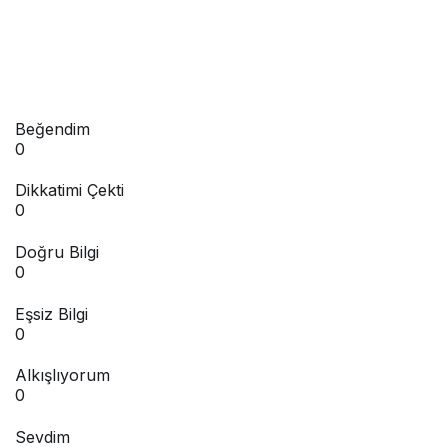
Beğendim
0
Dikkatimi Çekti
0
Doğru Bilgi
0
Eşsiz Bilgi
0
Alkışlıyorum
0
Sevdim