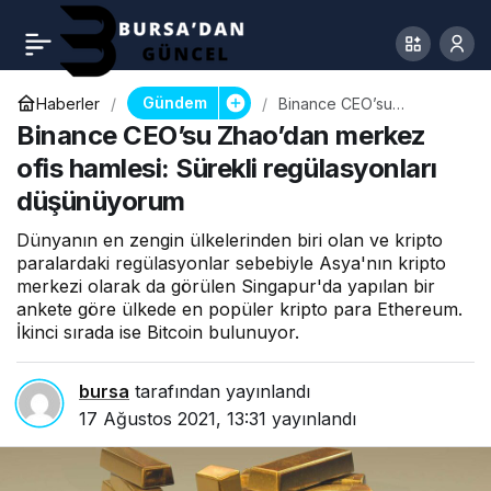
Gündem
Haberler
Binance CEO’su
Zhao’dan merkez ofis
Binance CEO’su Zhao’dan merkez
hamlesi: Sürekli
regülasyonları
ofis hamlesi: Sürekli regülasyonları
düşünüyorum
düşünüyorum
Dünyanın en zengin ülkelerinden biri olan ve kripto
paralardaki regülasyonlar sebebiyle Asya'nın kripto
merkezi olarak da görülen Singapur'da yapılan bir
ankete göre ülkede en popüler kripto para Ethereum.
İkinci sırada ise Bitcoin bulunuyor.
bursa
tarafından yayınlandı
17 Ağustos 2021, 13:31
yayınlandı