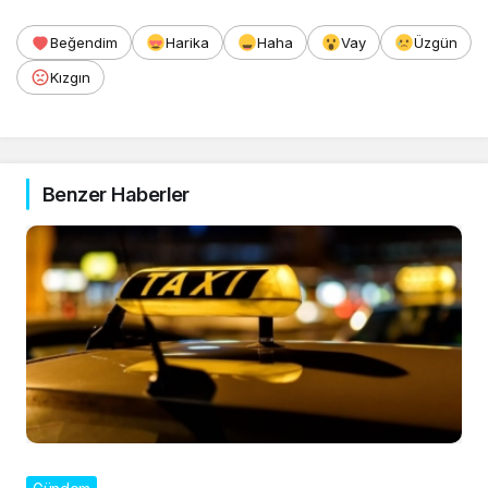
Beğendim
Harika
Haha
Vay
Üzgün
Kızgın
Benzer Haberler