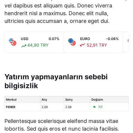
vel dapibus est aliquam quis. Donec viverra
hendrerit nisl a maximus. Donec elit nulla,
ultricies quis accumsan a, ornare eget dui.
USD
0.07%
EURO
-0.06%
44,90 TRY
52,91 TRY
Yatırım yapmayanların sebebi
bilgisizlik
Menkul
Alış
Satış
Değişim
%0
FENER
2,68
2.68
Pellentesque scelerisque eleifend massa vitae
lobortis. Sed quis eros et nunc lacinia facilisis.