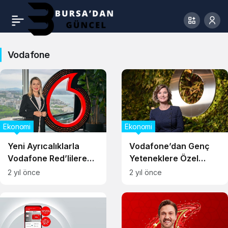
Vodafone
Ekonomi
Ekonomi
Yeni Ayrıcalıklarla
Vodafone’dan Genç
Vodafone Red’lilere
Yeteneklere Özel
100 Milyon TL’yi Aşkın
Yurtdışı Deneyim
2 yıl önce
2 yıl önce
Değer Sağlanacak
Programı