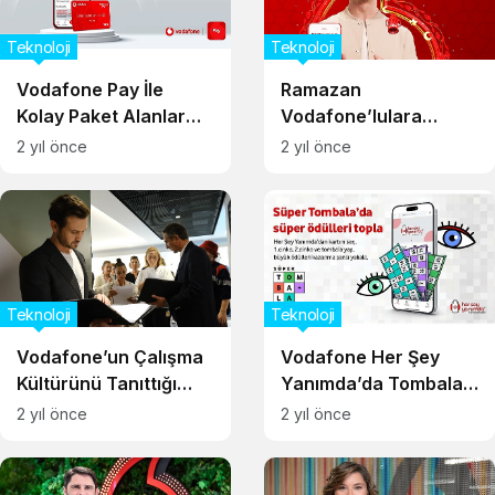
Teknoloji
Teknoloji
Vodafone Pay İle
Ramazan
Kolay Paket Alanlar
Vodafone’lulara
Kazanıyor
Bereketiyle Geliyor
2 yıl önce
2 yıl önce
Teknoloji
Teknoloji
Vodafone’un Çalışma
Vodafone Her Şey
Kültürünü Tanıttığı
Yanımda’da Tombala
Yeni Kampanyasına
Heyecanı Başladı
2 yıl önce
2 yıl önce
Büyük İlgi