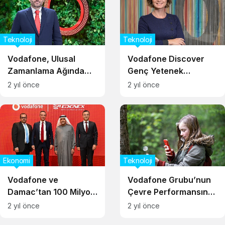
Teknoloji
Teknoloji
Vodafone, Ulusal
Vodafone Discover
Zamanlama Ağında
Genç Yetenek
Adtran Teknolojisini
Pragramı’na
2 yıl önce
2 yıl önce
Tercih Etti
Başvurular Başladı
Ekonomi
Teknoloji
Vodafone ve
Vodafone Grubu’nun
Damac’tan 100 Milyon
Çevre Performansına
Dolarlık Veri Merkezi
CDP’den Tam Not
2 yıl önce
2 yıl önce
Yatırımı