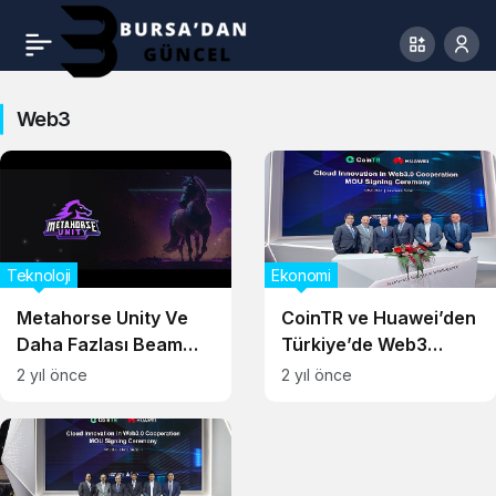
Web3
Teknoloji
Ekonomi
Metahorse Unity Ve
CoinTR ve Huawei’den
Daha Fazlası Beam
Türkiye’de Web3
Platformuna Geliyor!
inovasyonunu
2 yıl önce
2 yıl önce
desteklemek için
stratejik ortaklık