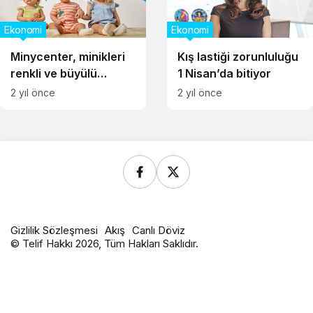
Ekonomi
Ekonomi
Minycenter, minikleri
Kış lastiği zorunluluğu
renkli ve büyülü
1 Nisan’da bitiyor
dünyasına davet
2 yıl önce
2 yıl önce
ediyor
Gizlilik Sözleşmesi
Akış
Canlı Döviz
© Telif Hakkı 2026, Tüm Hakları Saklıdır.