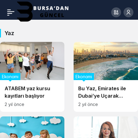
Yaz
Ekonomi
Ekonomi
ATABEM yaz kursu
Bu Yaz, Emirates ile
kayıtları başlıyor
Dubai’ye Uçarak
Şehrin En Heyecan
2 yıl önce
2 yıl önce
Verici Deneyimlerini
Özel Ayrıcalıklarla
Yaşayın