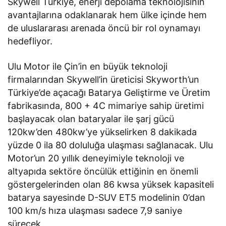
Skywell Türkiye, enerji depolama teknolojisinin
avantajlarına odaklanarak hem ülke içinde hem
de uluslararası arenada öncü bir rol oynamayı
hedefliyor.
Ulu Motor ile Çin’in en büyük teknoloji
firmalarından Skywell’in üreticisi Skyworth’un
Türkiye’de açacağı Batarya Geliştirme ve Üretim
fabrikasında, 800 + 4C mimariye sahip üretimi
başlayacak olan bataryalar ile şarj gücü
120kw’den 480kw’ye yükselirken 8 dakikada
yüzde 0 ila 80 doluluğa ulaşması sağlanacak. Ulu
Motor’un 20 yıllık deneyimiyle teknoloji ve
altyapıda sektöre öncülük ettiğinin en önemli
göstergelerinden olan 86 kwsa yüksek kapasiteli
batarya sayesinde D-SUV ET5 modelinin 0’dan
100 km/s hıza ulaşması sadece 7,9 saniye
sürecek.