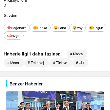
Alkışlıyorum
0
Sevdim
Beğendim
Harika
Haha
Vay
Üzgün
Kızgın
Haberle ilgili daha fazlası:
# Marka
# Motor
# Teknoloji
# Türkiye
# Ulu
Benzer Haberler