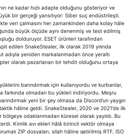
ının ne kadar hızlı adapte olduğunu gösteriyor ve
ük bir gerçeği yansıtıyor: Siber suç endüstrileşti.
kte veri çalmasını her zamankinden daha kolay hâle
lduğunda büyük ölçüde aynı denenmiş ve test edilmiş
oşluğu dolduruyor. ESET ürünleri tarafından
spit edilen SnakeStealer, ilk olarak 2019 yılında
vcut adıyla yeniden markalanmadan önce yeraltı
ter olarak pazarlanan bir tehdit olduğunu ortaya
yüklerini barındırmak için kullanıyordu ve kurbanlar,
ra farkında olmadan bu yükleri indiriyordu. Meşru
 barındırmak yeni bir şey olmasa da Discord’un yaygın
taktik hâline geldi. SnakeStealer, 2020 ve 2021’de ilk
 bir bölgeye odaklanmadan küresel olarak yayıldı. Bu
erdi. Kimlik avı ekleri hâlâ birincil vektör olmaya
umalı ZIP dosyaları, silah hâline getirilmiş RTF, ISO