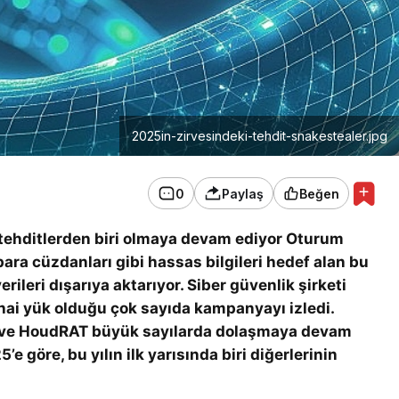
2025in-zirvesindeki-tehdit-snakestealer.jpg
0
Paylaş
Beğen
ıcı tehditlerden biri olmaya devam ediyor Oturum
 para cüzdanları gibi hassas bilgileri hedef alan bu
rileri dışarıya aktarıyor. Siber güvenlik şirketi
ihai yük olduğu çok sayıda kampanyayı izledi.
 ve HoudRAT büyük sayılarda dolaşmaya devam
 göre, bu yılın ilk yarısında biri diğerlerinin