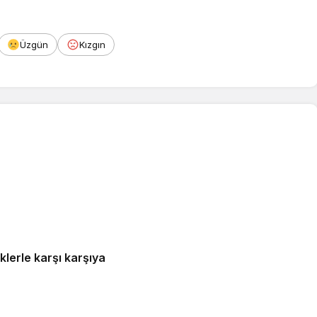
Üzgün
Kızgın
 siber risklerle karşı karşıya