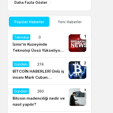
Daha Fazla Göster
Popüler Haberler
Yeni Haberler
1
Teknoloji
0
İzmir’in Kuzeyinde
Teknoloji Üssü Yükseliyor:
Technocity İzmir’de İnşaat
Süreci Başladı
2
Gündem
274
BİTCOİN HABERLERİ Ünlü iş
insanı Mark Cuban:
Satışların yüzde 95’i
Dogecoin ile
3
Gündem
260
Bitcoin madenciliği nedir ve
nasıl yapılır?