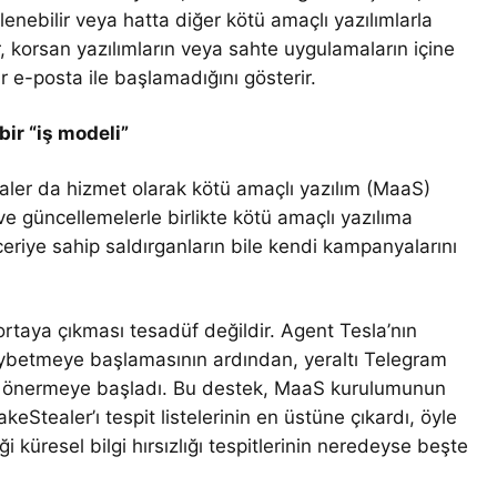
lenebilir veya hatta diğer kötü amaçlı yazılımlarla
r, korsan yazılımların veya sahte uygulamaların içine
ir e-posta ile başlamadığını gösterir.
bir “iş modeli”
aler da hizmet olarak kötü amaçlı yazılım (MaaS)
 ve güncellemelerle birlikte kötü amaçlı yazılıma
ceriye sahip saldırganların bile kendi kampanyalarını
taya çıkması tesadüf değildir. Agent Tesla’nın
kaybetmeye başlamasının ardından, yeraltı Telegram
rak önermeye başladı. Bu destek, MaaS kurulumunun
nakeStealer’ı tespit listelerinin en üstüne çıkardı, öyle
i küresel bilgi hırsızlığı tespitlerinin neredeyse beşte