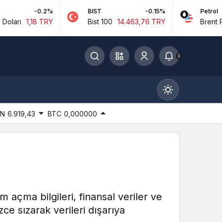
0.2%
BIST
-0.15%
Petrol
8 TRY
Bist 100
14.463,76 TRY
Brent Petrol
94,9
0
IN
6.919,43
BTC
0,000000
Gündüz Modu
Gündüz modunu seçin.
m açma bilgileri, finansal veriler ve
Gece Modu
zce sızarak verileri dışarıya
Gece modunu seçin.