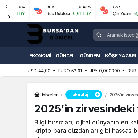
%
RUB
0.43%
CNY
0.07%
Y
Rus Rublesi
0,61 TRY
Çin Yuanı
6,59 TRY
EKONOMI
GÜNCEL
GÜNDEM
KÖŞE YAZARL
USD
44,90
EURO
52,91
JPY
0,000000
RUB
Teknoloji
Haberler
2025’in zirves
2025’in zirvesindeki 
Bilgi hırsızları, dijital dünyanın en
kripto para cüzdanları gibi hassas bi