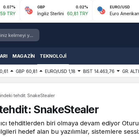
GBP
0.02%
EURO/USD
-
İngiliz Sterlini
60,81 TRY
Euro Amerikan Doları
1,1
ARI
MAGAZIN
TEKNOLOJI
0,61
GBP
60,81
EURO/USD
1,18
BIST
14.463,76
GR. ALT
indeki tehdit: SnakeStealer
tehdit: SnakeStealer
 kalıcı tehditlerden biri olmaya devam ediyor Oturu
lgileri hedef alan bu yazılımlar, sistemlere sessi