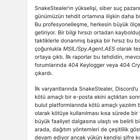
SnakeStealer’ın yükselişi, siber suç pazar
günümüzün tehdit ortamına ilişkin daha büy
Bu profesyonelleşme, herkesin büyük ölçe
getiriyor. Bir bilgi hırsızı ortadan kaybo
taktiklerle donanmış başka bir hırsız bu b
çoğunlukla
MSIL/Spy.Agent.AES
olarak te
ortaya çıktı. İlk raporlar bu tehdidin, me
forumlarında 404 Keylogger veya 404 Cryp
çıkardı.
İlk varyantlarında SnakeStealer, Discord’u 
kötü amaçlı bir e-posta ekini açtıktan son
bulut platformlarında kötü amaçlı yazılım
olarak kötüye kullanılması kısa sürede bir 
büyük faaliyet dalgasına ulaştı ve belirli
arada, dağıtım yöntemleri de çeşitlilik göst
devam ediyor ancak yükün kendisi şifre kor