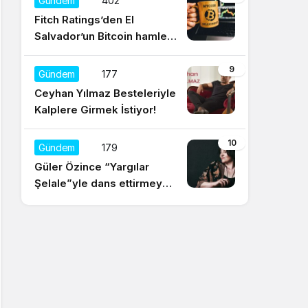
Gündem
402
Fitch Ratings’den El
Salvador’un Bitcoin hamlesi
için olumsuz yorum
9
Gündem
177
Ceyhan Yılmaz Besteleriyle
Kalplere Girmek İstiyor!
10
Gündem
179
Güler Özince “Yargılar
Şelale”yle dans ettirmeye
hazır