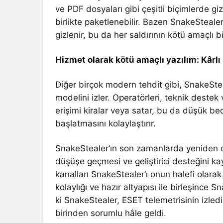
ve PDF dosyaları gibi çeşitli biçimlerde giz
birlikte paketlenebilir. Bazen SnakeSteale
gizlenir, bu da her saldırının kötü amaçlı b
Hizmet olarak kötü amaçlı yazılım: Kârlı 
Diğer birçok modern tehdit gibi, SnakeSte
modelini izler. Operatörleri, teknik destek
erişimi kiralar veya satar, bu da düşük be
başlatmasını kolaylaştırır.
SnakeStealer’ın son zamanlarda yeniden or
düşüşe geçmesi ve geliştirici desteğini 
kanalları SnakeStealer’ı onun halefi ola
kolaylığı ve hazır altyapısı ile birleşince S
ki SnakeStealer, ESET telemetrisinin izlediğ
birinden sorumlu hâle geldi.