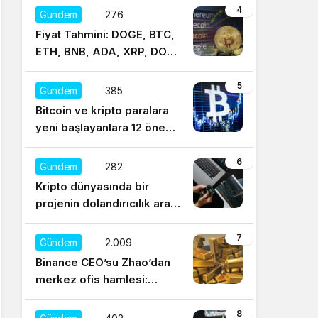
4
Gündem
276
Fiyat Tahmini: DOGE, BTC,
ETH, BNB, ADA, XRP, DOT,
UNI, SOL, LTC
5
Gündem
385
Bitcoin ve kripto paralara
yeni başlayanlara 12 önemli
tavsiye
6
Gündem
282
Kripto dünyasında bir
projenin dolandırıcılık aracı
olduğu nasıl anlaşılır?
7
Gündem
2.009
Binance CEO’su Zhao’dan
merkez ofis hamlesi:
Sürekli regülasyonları
düşünüyorum
8