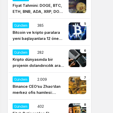
Fiyat Tahmini: DOGE, BTC,
ETH, BNB, ADA, XRP, DOT,
UNI, SOL, LTC
5
Gündem
385
Bitcoin ve kripto paralara
yeni başlayanlara 12 önemli
tavsiye
6
Gündem
282
Kripto dünyasında bir
projenin dolandırıcılık aracı
olduğu nasıl anlaşılır?
7
Gündem
2.009
Binance CEO’su Zhao’dan
merkez ofis hamlesi:
Sürekli regülasyonları
düşünüyorum
8
Gündem
402