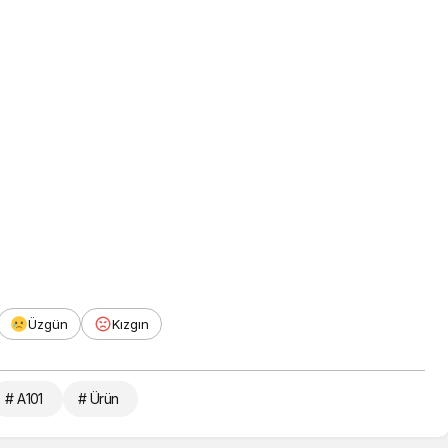
Üzgün
Kızgın
# A101
# Ürün