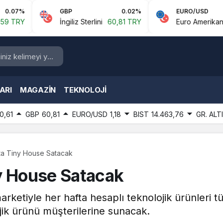
GBP
0.02%
EURO/USD
-
İngiliz Sterlini
60,81 TRY
Euro Amerikan Doları
1,18
ARI
MAGAZIN
TEKNOLOJI
0,61
GBP
60,81
EURO/USD
1,18
BIST
14.463,76
GR. ALT
ta Tiny House Satacak
y House Satacak
marketiyle her hafta hesaplı teknolojik ürünleri t
jik ürünü müşterilerine sunacak.