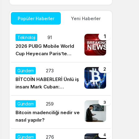
Popüler Haberler
Yeni Haberler
1
Teknoloji
91
2026 PUBG Mobile World
Cup Heyecanı Paris’te
Başlıyor
2
Gündem
273
BİTCOİN HABERLERİ Ünlü iş
insanı Mark Cuban:
Satışların yüzde 95’i
Dogecoin ile
3
Gündem
259
Bitcoin madenciliği nedir ve
nasıl yapılır?
4
Gündem
276