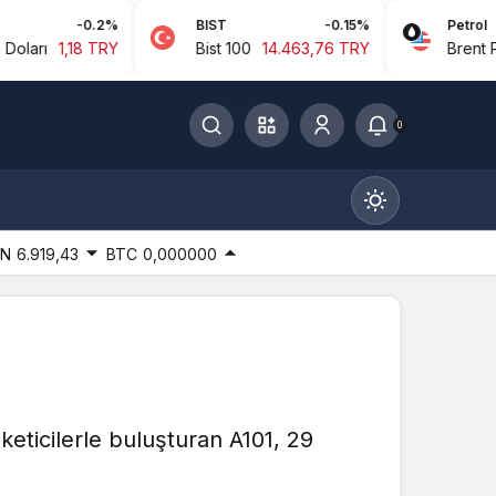
0.2%
BIST
-0.15%
Petrol
 TRY
Bist 100
14.463,76 TRY
Brent Petrol
94,9
0
IN
6.919,43
BTC
0,000000
Gündüz Modu
Gündüz modunu seçin.
üketicilerle buluşturan A101, 29
Gece Modu
Gece modunu seçin.