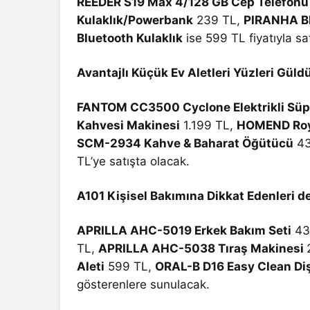
REEDER S19 Max 4/128 GB Cep Telefonu
Kulaklık/Powerbank
239 TL,
PIRANHA B
Bluetooth Kulaklık
ise 599 TL fiyatıyla sa
Avantajlı Küçük Ev Aletleri Yüzleri Güld
FANTOM CC3500 Cyclone Elektrikli Sü
Kahvesi Makinesi
1.199 TL,
HOMEND Roya
SCM-2934 Kahve & Baharat Öğütücü
43
TL’ye satışta olacak.
A101 Kişisel Bakımına Dikkat Edenleri 
APRILLA AHC-5019 Erkek Bakım Seti
43
TL,
APRILLA AHC-5038 Tıraş Makinesi
Aleti
599 TL,
ORAL-B D16 Easy Clean Diş
gösterenlere sunulacak.