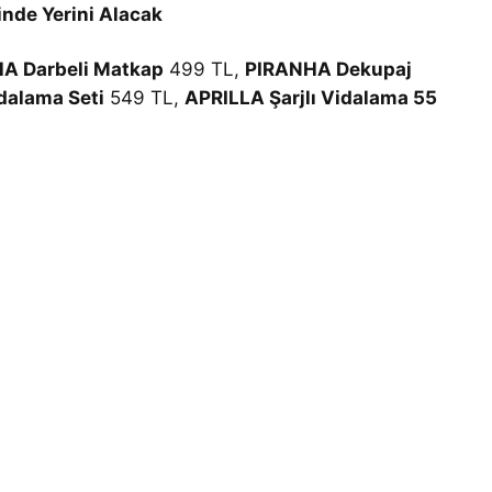
inde Yerini Alacak
A Darbeli Matkap
499 TL,
PIRANHA Dekupaj
dalama Seti
549 TL,
APRILLA Şarjlı Vidalama 55