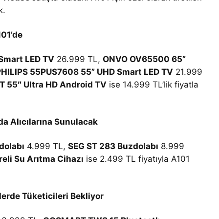
k.
101’de
Smart LED TV
26.999 TL,
ONVO OV65500 65”
PHILIPS 55PUS7608 55” UHD Smart LED TV
21.999
55″ Ultra HD Android TV
ise 14.999 TL’lik fiyatla
da Alıcılarına Sunulacak
dolabı
4.999 TL,
SEG ST 283 Buzdolabı
8.999
reli Su Arıtma Cihazı
ise 2.499 TL fiyatıyla A101
erde Tüketicileri Bekliyor