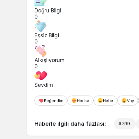
Doğru Bilgi
0
Eşsiz Bilgi
0
Alkışlıyorum
0
Sevdim
Beğendim
Harika
Haha
Vay
Haberle ilgili daha fazlası:
# 399