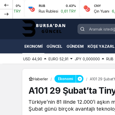
%
RUB
0.43%
CNY
0.07%
Y
Rus Rublesi
0,61 TRY
Çin Yuanı
6,59 TRY
EKONOMI
GÜNCEL
GÜNDEM
KÖŞE YAZARL
USD
44,90
EURO
52,91
JPY
0,000000
RUB
Ekonomi
Haberler
A101 29 Şubat’
A101 29 Şubat’ta Tin
Türkiye’nin 81 ilinde 12.000’i aşkın 
Şubat günü birçok avantajlı teknolo