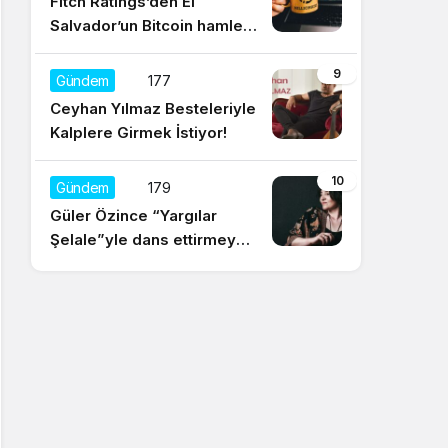
Fitch Ratings’den El
Salvador’un Bitcoin hamlesi
için olumsuz yorum
9
Gündem
177
Ceyhan Yılmaz Besteleriyle
Kalplere Girmek İstiyor!
10
Gündem
179
Güler Özince “Yargılar
Şelale”yle dans ettirmeye
hazır