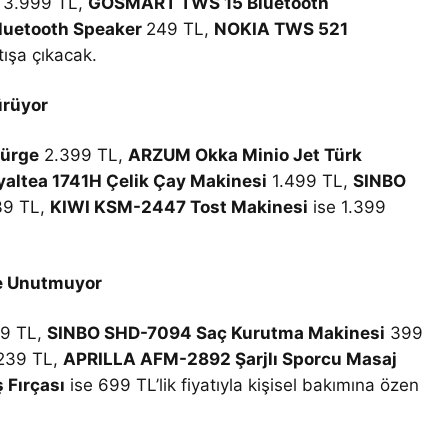
3.999 TL,
GOSMART TWS 15 Bluetooth
luetooth Speaker
249 TL,
NOKIA TWS 521
tışa çıkacak.
ürüyor
pürge
2.399 TL,
ARZUM Okka Minio Jet Türk
ltea 1741H Çelik Çay Makinesi
1.499 TL,
SINBO
9 TL,
KIWI KSM-2447 Tost Makinesi
ise 1.399
de Unutmuyor
9 TL,
SINBO SHD-7094 Saç Kurutma Makinesi
399
239 TL,
APRILLA AFM-2892 Şarjlı Sporcu Masaj
 Fırçası
ise 699 TL’lik fiyatıyla kişisel bakımına özen