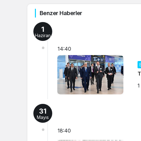
Benzer Haberler
1
Haziran
14:40
T
1
31
Mayıs
18:40