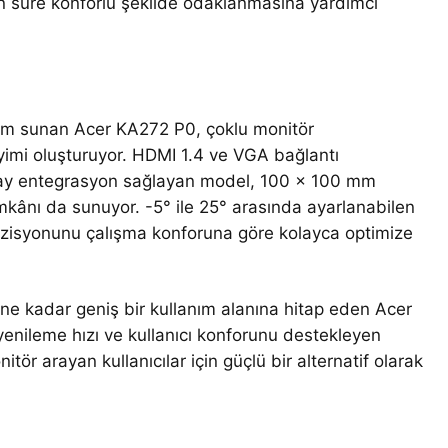
un süre konforlu şekilde odaklanmasına yardımcı
nüm sunan Acer KA272 P0, çoklu monitör
yimi oluşturuyor. HDMI 1.4 ve VGA bağlantı
kolay entegrasyon sağlayan model, 100 x 100 mm
kânı da sunuyor. -5° ile 25° arasında ayarlanabilen
pozisyonunu çalışma konforuna göre kolayca optimize
ne kadar geniş bir kullanım alanına hitap eden Acer
enileme hızı ve kullanıcı konforunu destekleyen
itör arayan kullanıcılar için güçlü bir alternatif olarak