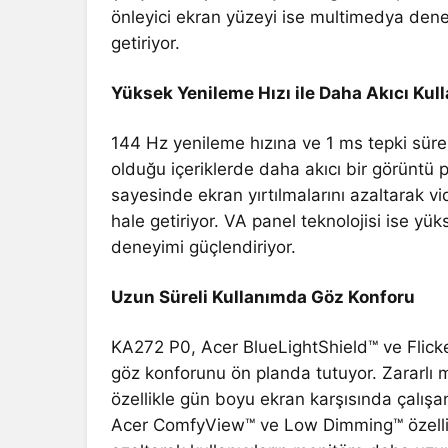
önleyici ekran yüzeyi ise multimedya dene
getiriyor.
Yüksek Yenileme Hızı ile Daha Akıcı Kul
144 Hz yenileme hızına ve 1 ms tepki süres
olduğu içeriklerde daha akıcı bir görünt
sayesinde ekran yırtılmalarını azaltarak 
hale getiriyor. VA panel teknolojisi ise yük
deneyimi güçlendiriyor.
Uzun Süreli Kullanımda Göz Konforu
KA272 P0, Acer BlueLightShield™ ve Flicker
göz konforunu ön planda tutuyor. Zararlı ma
özellikle gün boyu ekran karşısında çalışan
Acer ComfyView™ ve Low Dimming™ özellik