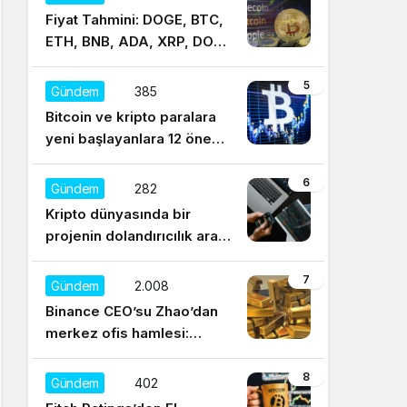
Fiyat Tahmini: DOGE, BTC,
ETH, BNB, ADA, XRP, DOT,
UNI, SOL, LTC
5
Gündem
385
Bitcoin ve kripto paralara
yeni başlayanlara 12 önemli
tavsiye
6
Gündem
282
Kripto dünyasında bir
projenin dolandırıcılık aracı
olduğu nasıl anlaşılır?
7
Gündem
2.008
Binance CEO’su Zhao’dan
merkez ofis hamlesi:
Sürekli regülasyonları
düşünüyorum
8
Gündem
402