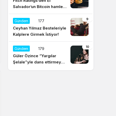
Fitch Ratings’den El
Salvador’un Bitcoin hamlesi
için olumsuz yorum
9
Gündem
177
Ceyhan Yılmaz Besteleriyle
Kalplere Girmek İstiyor!
10
Gündem
179
Güler Özince “Yargılar
Şelale”yle dans ettirmeye
hazır