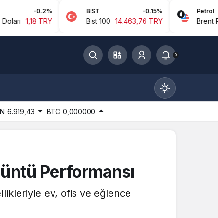
-0.2%
BIST
-0.15%
Petrol
,18 TRY
Bist 100
14.463,76 TRY
Brent Petrol
94
0
IN
6.919,43
BTC
0,000000
Gündüz Modu
rüntü Performansı
Gündüz modunu seçin.
ikleriyle ev, ofis ve eğlence
Gece Modu
Gece modunu seçin.