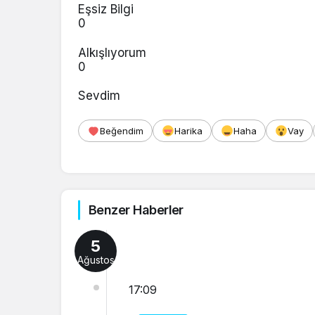
Eşsiz Bilgi
0
Alkışlıyorum
0
Sevdim
Beğendim
Harika
Haha
Vay
Benzer Haberler
5
Ağustos
17:09