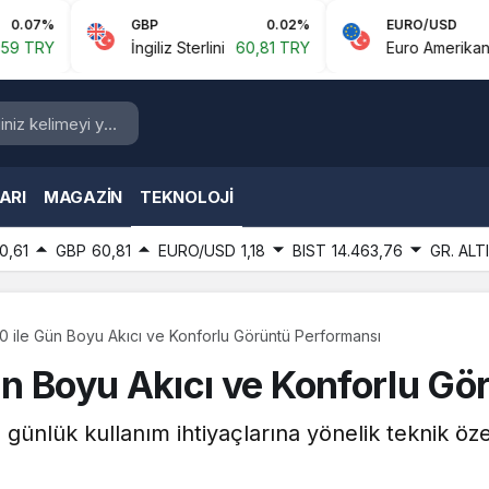
GBP
0.02%
EURO/USD
İngiliz Sterlini
60,81 TRY
Euro Amerikan Doları
1
ARI
MAGAZIN
TEKNOLOJI
0,61
GBP
60,81
EURO/USD
1,18
BIST
14.463,76
GR. ALT
 ile Gün Boyu Akıcı ve Konforlu Görüntü Performansı
n Boyu Akıcı ve Konforlu Gö
nlük kullanım ihtiyaçlarına yönelik teknik özell