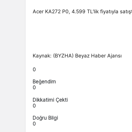
Acer KA272 P0, 4.599 TL’lik fiyatıyla satı
Kaynak: (BYZHA) Beyaz Haber Ajansı
0
Beğendim
0
Dikkatimi Çekti
0
Doğru Bilgi
0