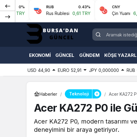
0%
RUB
0.43%
CNY
0.07%
TRY
Rus Rublesi
0,61 TRY
Çin Yuanı
6,59 TRY
EKONOMI
GÜNCEL
GÜNDEM
KÖŞE YAZARL
USD
44,90
EURO
52,91
JPY
0,000000
RUB
Teknoloji
Haberler
Acer KA272 P0
Acer KA272 P0 ile Gü
Acer KA272 P0, modern tasarımı ve gü
deneyimini bir araya getiriyor.