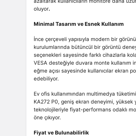
azaltarak kullanıcıların monitöre daha uz
oluyor
.
Minimal Tasarım ve Esnek Kullanım
İnce çerçeveli yapısıyla modern bir görü
kurulumlarında bütüncül bir görüntü dene
seçenekleri sayesinde farklı cihazlarla 
VESA desteğiyle duvara monte kullanım im
eğme açısı sayesinde kullanıcılar ekran 
edebiliyor.
Ev ofis kullanımından multimedya tüketimi
KA272 P0, geniş ekran deneyimi, yüksek y
teknolojileriyle fiyat-performans odaklı mon
öne çıkıyor.
Fiyat ve Bulunabilirlik