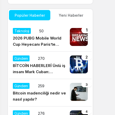
Popüler Haberler
Yeni Haberler
1
Teknoloji
50
2026 PUBG Mobile World
Cup Heyecanı Paris’te
Başlıyor
2
Gündem
270
BİTCOİN HABERLERİ Ünlü iş
insanı Mark Cuban:
Satışların yüzde 95’i
Dogecoin ile
3
Gündem
259
Bitcoin madenciliği nedir ve
nasıl yapılır?
4
Gündem
276