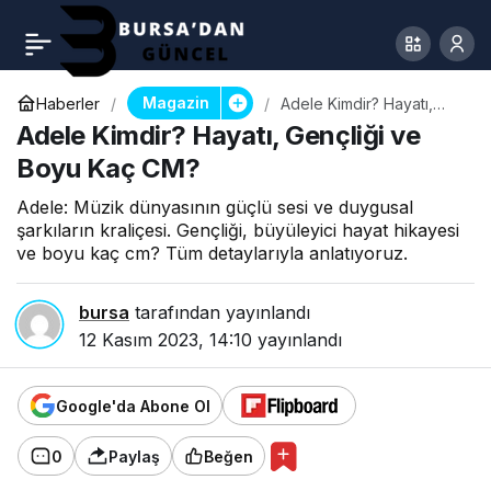
Magazin
Haberler
Adele Kimdir? Hayatı,
Gençliği ve Boyu Kaç
Adele Kimdir? Hayatı, Gençliği ve
CM?
Boyu Kaç CM?
Adele: Müzik dünyasının güçlü sesi ve duygusal
şarkıların kraliçesi. Gençliği, büyüleyici hayat hikayesi
ve boyu kaç cm? Tüm detaylarıyla anlatıyoruz.
bursa
tarafından yayınlandı
12 Kasım 2023, 14:10
yayınlandı
Google'da Abone Ol
0
Paylaş
Beğen