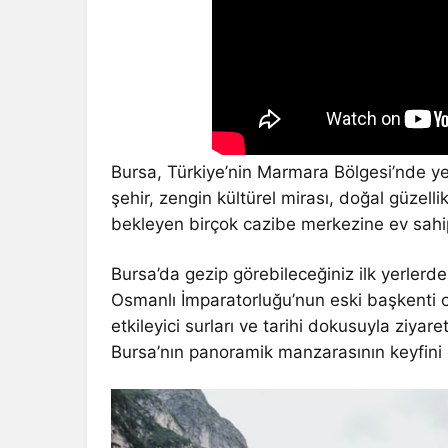
Bursa, Türkiye’nin Marmara Bölgesi’nde yer
şehir, zengin kültürel mirası, doğal güzellik
bekleyen birçok cazibe merkezine ev sahip
Bursa’da gezip görebileceğiniz ilk yerlerd
Osmanlı İmparatorluğu’nun eski başkenti ol
etkileyici surları ve tarihi dokusuyla ziyare
Bursa’nın panoramik manzarasının keyfin