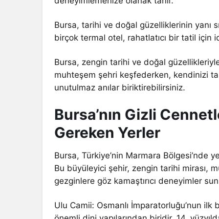
deneyimlemenize olanak tanır.
Bursa, tarihi ve doğal güzelliklerinin yanı
birçok termal otel, rahatlatıcı bir tatil için i
Bursa, zengin tarihi ve doğal güzellikleriyl
muhteşem şehri keşfederken, kendinizi tar
unutulmaz anılar biriktirebilirsiniz.
Bursa’nın Gizli Cennetl
Gereken Yerler
Bursa, Türkiye’nin Marmara Bölgesi’nde yer a
Bu büyüleyici şehir, zengin tarihi mirası, 
gezginlere göz kamaştırıcı deneyimler sunma
Ulu Camii: Osmanlı İmparatorluğu’nun ilk b
önemli dini yapılarından biridir. 14. yüzyıl