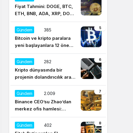
Fiyat Tahmini: DOGE, BTC,
ETH, BNB, ADA, XRP, DOT,
UNI, SOL, LTC
5
Gündem
385
Bitcoin ve kripto paralara
yeni başlayanlara 12 önemli
tavsiye
6
Gündem
282
Kripto dünyasında bir
projenin dolandırıcılık aracı
olduğu nasıl anlaşılır?
7
Gündem
2.009
Binance CEO’su Zhao’dan
merkez ofis hamlesi:
Sürekli regülasyonları
düşünüyorum
8
Gündem
402