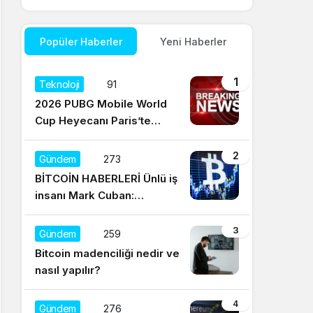
Popüler Haberler
Yeni Haberler
1
Teknoloji
91
2026 PUBG Mobile World
Cup Heyecanı Paris’te
Başlıyor
2
Gündem
273
BİTCOİN HABERLERİ Ünlü iş
insanı Mark Cuban:
Satışların yüzde 95’i
Dogecoin ile
3
Gündem
259
Bitcoin madenciliği nedir ve
nasıl yapılır?
4
Gündem
276