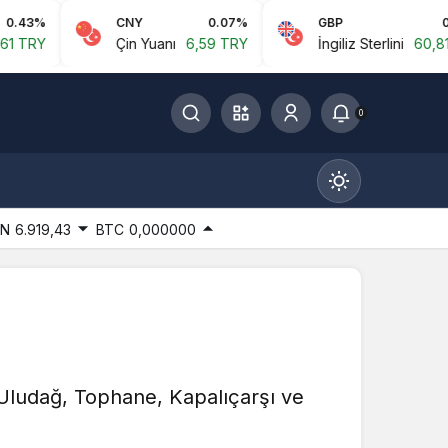
CNY
0.07%
GBP
0.02%
Çin Yuanı
6,59 TRY
İngiliz Sterlini
60,81 TRY
0
IN
6.919,43
BTC
0,000000
Gündüz Modu
Gündüz modunu seçin.
! Uludağ, Tophane, Kapalıçarşı ve
Gece Modu
Gece modunu seçin.