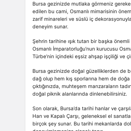
Bursa gezinizde mutlaka görmeniz gereken b
edilen bu cami, Osmanlı mimarisinin öneml
zarif minareleri ve süslü iç dekorasyonuyla
deneyim sunar.
Şehrin tarihine ışık tutan bir başka önemli 
Osmanlı İmparatorluğu’nun kurucusu Osman
Türbe’nin içindeki eşsiz ahşap işçiliği ve çi
Bursa gezinizde doğal güzelliklerden de bo
dağ olup hem kış sporlarına hem de doğa 
çıktığınızda, muhteşem manzaraların tadını
doğal piknik alanlarında dinlenebilirsiniz.
Son olarak, Bursa’da tarihi hanlar ve çarş
Han ve Kapalı Çarşı, geleneksel el sanatlar
birçok şey sunar. Bu tarihi mekanlarda do