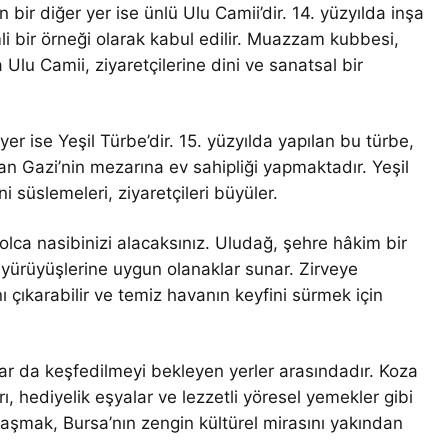
ir diğer yer ise ünlü Ulu Camii’dir. 14. yüzyılda inşa
i bir örneği olarak kabul edilir. Muazzam kubbesi,
 Ulu Camii, ziyaretçilerine dini ve sanatsal bir
yer ise Yeşil Türbe’dir. 15. yüzyılda yapılan bu türbe,
 Gazi’nin mezarına ev sahipliği yapmaktadır. Yeşil
ni süslemeleri, ziyaretçileri büyüler.
lca nasibinizi alacaksınız. Uludağ, şehre hâkim bir
yürüyüşlerine uygun olanaklar sunar. Zirveye
 çıkarabilir ve temiz havanın keyfini sürmek için
ılar da keşfedilmeyi bekleyen yerler arasındadır. Koza
ı, hediyelik eşyalar ve lezzetli yöresel yemekler gibi
laşmak, Bursa’nın zengin kültürel mirasını yakından