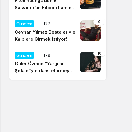
Fitch Ratings’den El
Salvador’un Bitcoin hamlesi
için olumsuz yorum
9
Gündem
177
Ceyhan Yılmaz Besteleriyle
Kalplere Girmek İstiyor!
10
Gündem
179
Güler Özince “Yargılar
Şelale”yle dans ettirmeye
hazır