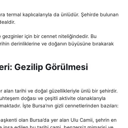
 sıra termal kaplıcalarıyla da ünlüdür. Şehirde bulunan
dealdir.
e gezginler için bir cennet niteliğindedir. Bu
ihin derinliklerine ve doğanın büyüsüne bırakarak
eri: Gezilip Görülmesi
lan tarihi ve doğal güzellikleriyle ünlü bir şehirdir.
muhteşem doğası ve çeşitli aktivite olanaklarıyla
ktadır. İşte Bursa’nın gizli cennetlerinden bazıları:
aşkenti olan Bursa’da yer alan Ulu Camii, şehrin en
da inşa edilen bu tarihi cami, benzersiz mimarisi ve