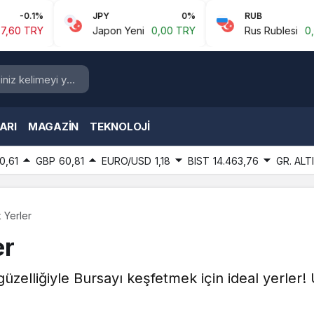
JPY
0%
RUB
0.43%
Japon Yeni
0,00 TRY
Rus Rublesi
0,61 TRY
ARI
MAGAZIN
TEKNOLOJI
0,61
GBP
60,81
EURO/USD
1,18
BIST
14.463,76
GR. ALT
 Yerler
er
güzelliğiyle Bursayı keşfetmek için ideal yerler