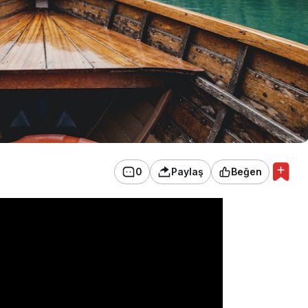
0
Paylaş
Beğen