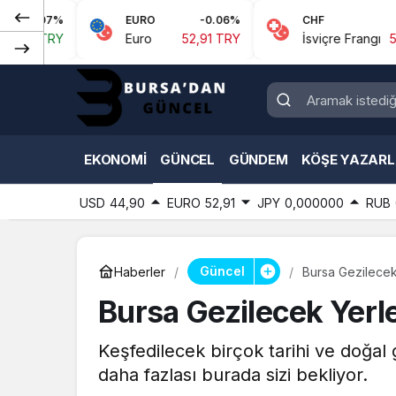
EURO
-0.06%
CHF
-0.1%
Euro
52,91 TRY
İsviçre Frangı
57,60 TRY
EKONOMI
GÜNCEL
GÜNDEM
KÖŞE YAZARL
USD
44,90
EURO
52,91
JPY
0,000000
RUB
Güncel
Haberler
Bursa Gezilecek
Bursa Gezilecek Yerl
Keşfedilecek birçok tarihi ve doğal 
daha fazlası burada sizi bekliyor.