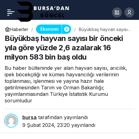
Ekonomi
Haberler
Büyükbaş hayvan sayısı
bir önceki yıla göre
Büyükbaş hayvan sayısı bir önceki
yüzde 2,6 azalarak 16
milyon 583 bin baş oldu
yıla göre yüzde 2,6 azalarak 16
milyon 583 bin baş oldu
Bu haber bülteninde yer alan hayvan sayısı, arıcılık,
ipek böcekçiliği ve kümes hayvancılığı verilerinin
toplanması, işlenmesi ve yayına hazır hale
getirilmesinden Tarım ve Orman Bakanlığı;
yayımlanmasından Türkiye İstatistik Kurumu
sorumludur
bursa
tarafından yayınlandı
9 Şubat 2024, 23:20
yayınlandı