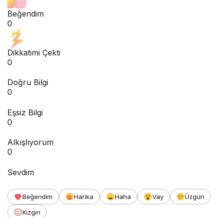
Beğendim
0
Dikkatimi Çekti
0
Doğru Bilgi
0
Eşsiz Bilgi
0
Alkışlıyorum
0
Sevdim
Beğendim
Harika
Haha
Vay
Üzgün
Kızgın