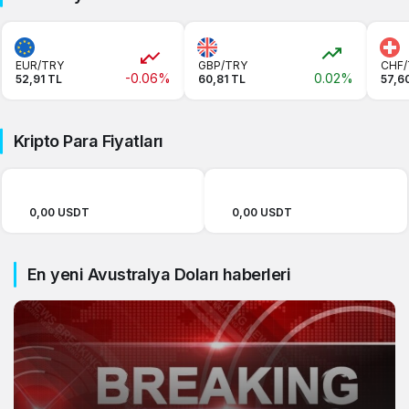
EUR/TRY
GBP/TRY
CHF/
-0.06%
0.02%
52,91 TL
60,81 TL
57,6
Kripto Para Fiyatları
0,00 USDT
0,00 USDT
En yeni Avustralya Doları haberleri