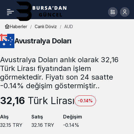
Haberler
Canlı Döviz
AUD
Avustralya Doları
Avustralya Doları anlık olarak 32,16
Türk Lirası fiyatından işlem
görmektedir. Fiyatı son 24 saatte
-0.14% değişim göstermiştir..
32,16
Türk Lirası
-0.14%
Alış
Satış
Değişim
32.15
TRY
32.16
TRY
-0.14
%