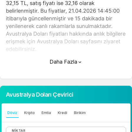
32,15 TL, satış fiyatı ise 32,16 olarak
belirlenmiştir. Bu fiyatlar, 21.04.2026 14:45:00
itibarıyla güncellenmiştir ve 15 dakikada bir
yenilenerek canlı rakamlarla sunulmaktadır.
Avustralya Doları fiyatları hakkında anlık bilgilere
erişmek için Avustralya Doları sayfasını ziyaret
edebilirsiniz.
Daha Fazla
Avustralya Doları (TL) fiyatı bugün
yükseldi.
Avustralya Doları anlık olarak 32,16 TL
fiyatından işlem görmektedir ve 24 saatlik
Avustralya Doları Çevirici
yaklaşık işlem hacmi 0. Fiyatı son 24 saatte
-0,140000 değişim göstermiştir..
Döviz
Kripto
Emtia
Kredi
Birikim
Avustralya Doları hesaplama işlemleri için,
sayfanın üstünde yer alan çevirici aracını
MIKTAR