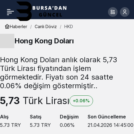
Haberler
Canlı Döviz
HKD
Hong Kong Doları
Hong Kong Doları anlık olarak 5,73
Türk Lirası fiyatından işlem
görmektedir. Fiyatı son 24 saatte
0.06% değişim göstermiştir..
5,73
Türk Lirası
+0.06%
Alış
Satış
Değişim
Son Güncelleme
5.73
TRY
5.73
TRY
0.06
%
21.04.2026 14:45:00