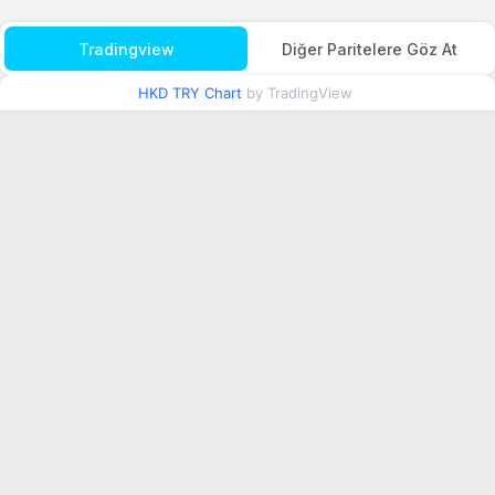
Tradingview
Diğer Paritelere Göz At
HKD TRY Chart
by TradingView