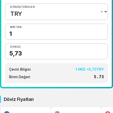
DÖNÜŞTÜRÜLEN
1 Dolar Kaç TL ?
1 Euro Kaç TL ?
1 Euro Kaç TL ?
MIKTAR
1 CHF Kaç TL ?
1 RUB Kaç TL ?
SONUÇ
1 CNY Kaç TL ?
Çeviri Bilgisi
1 HKD =5,73TRY
5.73
Birim Değeri
Döviz Fiyatları