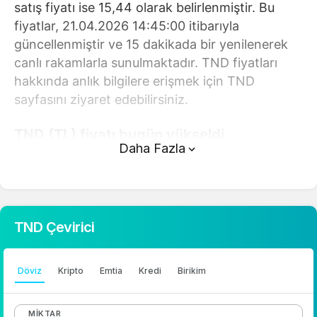
satış fiyatı ise 15,44 olarak belirlenmiştir. Bu
fiyatlar, 21.04.2026 14:45:00 itibarıyla
güncellenmiştir ve 15 dakikada bir yenilenerek
canlı rakamlarla sunulmaktadır. TND fiyatları
hakkında anlık bilgilere erişmek için TND
sayfasını ziyaret edebilirsiniz.
TND (TL) fiyatı bugün yükseldi.
Daha Fazla
TND anlık olarak 15,44 TL fiyatından işlem
görmektedir ve 24 saatlik yaklaşık işlem hacmi
0. Fiyatı son 24 saatte -0,650000 değişim
göstermiştir..
TND Çevirici
TND hesaplama işlemleri için, sayfanın üstünde
yer alan çevirici aracını kullanarak mevcut
Döviz
Kripto
Emtia
Kredi
Birikim
fiyatlar üzerinden hızlı ve kolay bir şekilde
çevirme işlemlerinizi gerçekleştirebilirsiniz. TND
MIKTAR