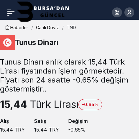
Haberler
Canlı Döviz
TND
Tunus Dinarı
Tunus Dinarı anlık olarak 15,44 Türk
Lirası fiyatından işlem görmektedir.
Fiyatı son 24 saatte -0.65% değişim
göstermiştir..
15,44
Türk Lirası
-0.65%
Alış
Satış
Değişim
15.44
TRY
15.44
TRY
-0.65
%