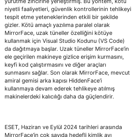
yürütme zincirine yerleştirmiş. Bu yöntem, kötü
niyetli faaliyetleri, güvenlik kontrollerinin tehlikeyi
tespit etme yeteneklerinden etkili bir şekilde
gizler. Kötü amaçlı yazılıma paralel olarak
MirrorFace, uzak tüneller özelliğini kötüye
kullanmak için Visual Studio Kodunu (VS Code)
da dağıtmaya başlar. Uzak tüneller MirrorFace’in
ele geçirilen makineye gizlice erişim kurmasını,
keyfi kod çalıştırmasını ve diğer araçları
sunmasını sağlar. Son olarak MirrorFace, mevcut
amiral gemisi arka kapısı HiddenFace’i
kullanmaya devam ederek tehlikeye atılmış
makinelerdeki kalıcılığı daha da güçlendirir.
ESET, Haziran ve Eylül 2024 tarihleri arasında
MirrorFace’in çok sayıda hedefli kimlik avı