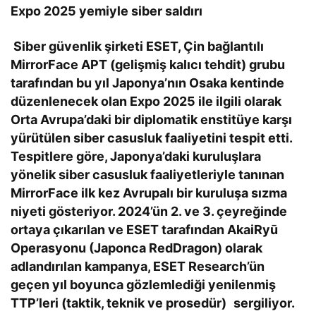
Expo 2025 yemiyle siber saldırı
Siber güvenlik şirketi ESET, Çin bağlantılı
MirrorFace APT (gelişmiş kalıcı tehdit) grubu
tarafından bu yıl Japonya’nın Osaka kentinde
düzenlenecek olan Expo 2025 ile ilgili olarak
Orta Avrupa’daki bir diplomatik enstitüye karşı
yürütülen siber casusluk faaliyetini tespit etti.
Tespitlere göre, Japonya’daki kuruluşlara
yönelik siber casusluk faaliyetleriyle tanınan
MirrorFace ilk kez Avrupalı bir kuruluşa sızma
niyeti gösteriyor. 2024’ün 2. ve 3. çeyreğinde
ortaya çıkarılan ve ESET tarafından AkaiRyū
Operasyonu (Japonca RedDragon) olarak
adlandırılan kampanya, ESET Research’ün
geçen yıl boyunca gözlemlediği yenilenmiş
TTP’leri (taktik, teknik ve prosedür)
sergiliyor.