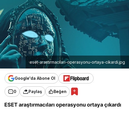
eset-arastirmacilari-operasyonu-ortaya-cikardi.jpg
Google'da Abone Ol
0
Paylaş
Beğen
ESET araştırmacıları operasyonu ortaya çıkardı