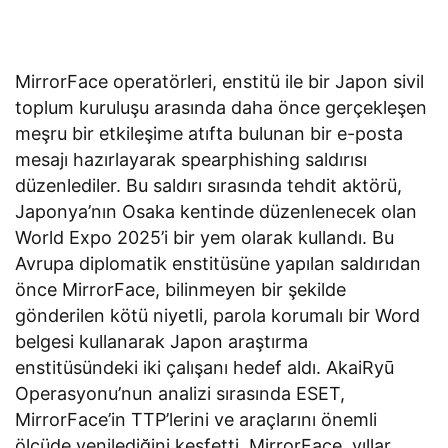
MirrorFace operatörleri, enstitü ile bir Japon sivil
toplum kuruluşu arasında daha önce gerçekleşen
meşru bir etkileşime atıfta bulunan bir e-posta
mesajı hazırlayarak spearphishing saldırısı
düzenlediler. Bu saldırı sırasında tehdit aktörü,
Japonya’nın Osaka kentinde düzenlenecek olan
World Expo 2025’i bir yem olarak kullandı. Bu
Avrupa diplomatik enstitüsüne yapılan saldırıdan
önce MirrorFace, bilinmeyen bir şekilde
gönderilen kötü niyetli, parola korumalı bir Word
belgesi kullanarak Japon araştırma
enstitüsündeki iki çalışanı hedef aldı. AkaiRyū
Operasyonu’nun analizi sırasında ESET,
MirrorFace’in TTP’lerini ve araçlarını önemli
ölçüde yenilediğini keşfetti. MirrorFace, yıllar