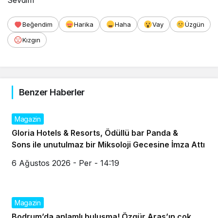
Sevdim
Beğendim
Harika
Haha
Vay
Üzgün
Kızgın
Benzer Haberler
Magazin
Gloria Hotels & Resorts, Ödüllü bar Panda &
Sons ile unutulmaz bir Miksoloji Gecesine İmza Attı
6 Ağustos 2026 - Per - 14:19
Magazin
Bodrum’da anlamlı buluşma! Özgür Aras’ın çok