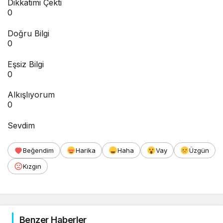
Dikkatimi Çekti
0
Doğru Bilgi
0
Eşsiz Bilgi
0
Alkışlıyorum
0
Sevdim
Beğendim
Harika
Haha
Vay
Üzgün
Kızgın
Benzer Haberler