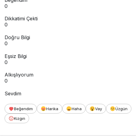
0
Dikkatimi Çekti
0
Doğru Bilgi
0
Eşsiz Bilgi
0
Alkışlıyorum
0
Sevdim
Beğendim
Harika
Haha
Vay
Üzgün
Kızgın