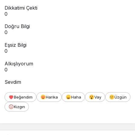
Dikkatimi Çekti
0
Doğru Bilgi
0
Eşsiz Bilgi
0
Alkışlıyorum
0
Sevdim
Beğendim
Harika
Haha
Vay
Üzgün
Kızgın